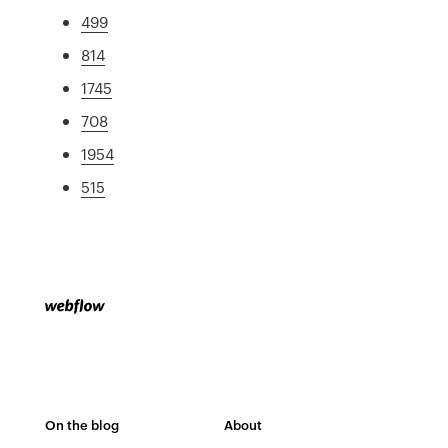
499
814
1745
708
1954
515
On the blog
About